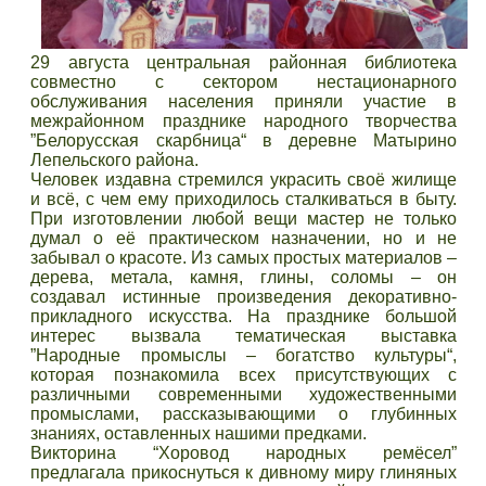
29 августа центральная районная библиотека
совместно с сектором нестационарного
обслуживания населения приняли участие в
межрайонном празднике народного творчества
”Белорусская скарбница“ в деревне Матырино
Лепельского района.
Человек издавна стремился украсить своё жилище
и всё, с чем ему приходилось сталкиваться в быту.
При изготовлении любой вещи мастер не только
думал о её практическом назначении, но и не
забывал о красоте. Из самых простых материалов –
дерева, метала, камня, глины, соломы – он
создавал истинные произведения декоративно-
прикладного искусства. На празднике большой
интерес вызвала тематическая выставка
”Народные промыслы – богатство культуры“,
которая познакомила всех присутствующих с
различными современными художественными
промыслами, рассказывающими о глубинных
знаниях, оставленных нашими предками.
Викторина “Хоровод народных ремёсел”
предлагала прикоснуться к дивному миру глиняных