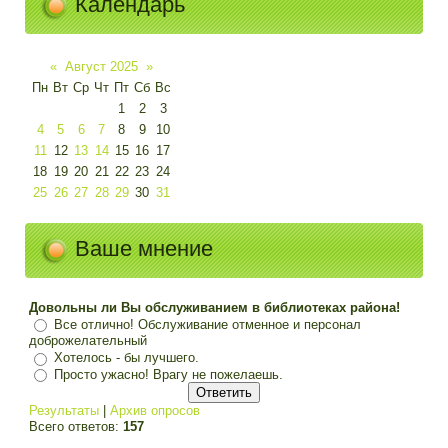
Календарь
«
Август 2025
»
Пн
Вт
Ср
Чт
Пт
Сб
Вс
1
2
3
4
5
6
7
8
9
10
11
12
13
14
15
16
17
18
19
20
21
22
23
24
25
26
27
28
29
30
31
Ваше мнение
Довольны ли Вы обслуживанием в библиотеках района!
Все отлично! Обслуживание отменное и персонал
доброжелательный
Хотелось - бы лучшего.
Просто ужасно! Врагу не пожелаешь.
Результаты
|
Архив опросов
Всего ответов:
157