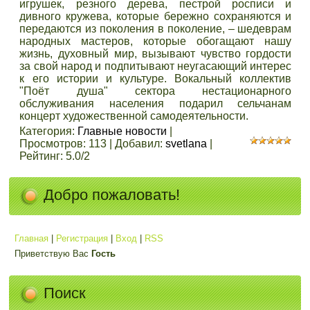
игрушек, резного дерева, пестрой росписи и
дивного кружева, которые бережно сохраняются и
передаются из поколения в поколение, – шедеврам
народных мастеров, которые обогащают нашу
жизнь, духовный мир, вызывают чувство гордости
за свой народ и подпитывают неугасающий интерес
к его истории и культуре. Вокальный коллектив
"Поёт душа" сектора нестационарного
обслуживания населения подарил сельчанам
концерт художественной самодеятельности.
Категория
:
Главные новости
|
Просмотров
:
113
|
Добавил
:
svetlana
|
Рейтинг
:
5.0
/
2
Добро пожаловать!
Главная
|
Регистрация
|
Вход
|
RSS
Приветствую Вас
Гость
Поиск