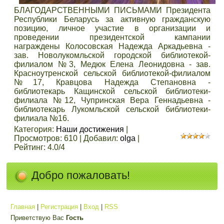
БЛАГОДАРСТВЕННЫМИ ПИСЬМАМИ Президента
Республики Беларусь за активную гражданскую
позицию, личное участие в организации и
проведении президентской кампании
награждены Колосовская Надежда Аркадьевна -
зав. Новолукомльской городской библиотекой-
филиалом №3, Медюк Елена Леонидовна - зав.
Красноутренской сельской библиотекой-филиалом
№17, Кравцова Надежда Степановна -
библиотекарь Кащинской сельской библиотеки-
филиала №12, Чупринская Вера Геннадьевна -
библиотекарь Лукомльской сельской библиотеки-
филиала №16.
Категория
:
Наши достижения
|
Просмотров
:
610
|
Добавил
:
olga
|
Рейтинг
:
4.0
/
4
Добро пожаловать!
Главная
|
Регистрация
|
Вход
|
RSS
Приветствую Вас
Гость