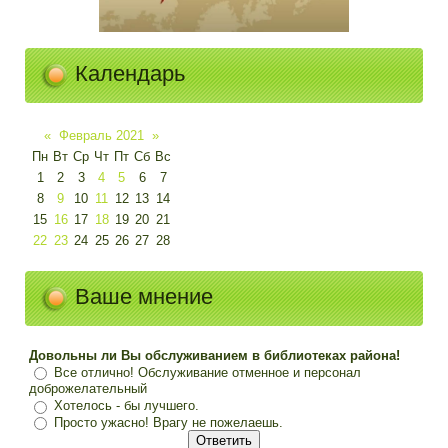
Календарь
«
Февраль 2021
»
Пн
Вт
Ср
Чт
Пт
Сб
Вс
1
2
3
4
5
6
7
8
9
10
11
12
13
14
15
16
17
18
19
20
21
22
23
24
25
26
27
28
Ваше мнение
Довольны ли Вы обслуживанием в библиотеках района!
Все отлично! Обслуживание отменное и персонал
доброжелательный
Хотелось - бы лучшего.
Просто ужасно! Врагу не пожелаешь.