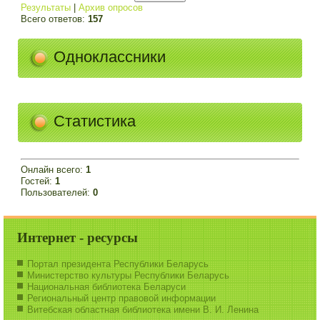
Результаты
|
Архив опросов
Всего ответов:
157
Одноклассники
Статистика
Онлайн всего:
1
Гостей:
1
Пользователей:
0
Интернет - ресурсы
Портал президента Республики Беларусь
Министерство культуры Республики Беларусь
Национальная библиотека Беларуси
Региональный центр правовой информации
Витебская областная библиотека имени В. И. Ленина