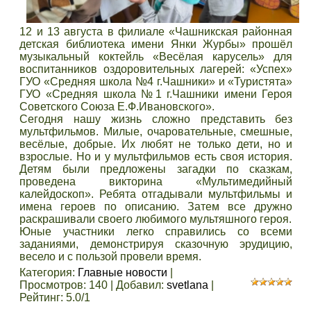
12 и 13 августа в филиале «Чашникская районная
детская библиотека имени Янки Журбы» прошёл
музыкальный коктейль «Весёлая карусель» для
воспитанников оздоровительных лагерей: «Успех»
ГУО «Средняя школа №4 г.Чашники» и «Туристята»
ГУО «Средняя школа №1 г.Чашники имени Героя
Советского Союза Е.Ф.Ивановского».
Сегодня нашу жизнь сложно представить без
мультфильмов. Милые, очаровательные, смешные,
весёлые, добрые. Их любят не только дети, но и
взрослые. Но и у мультфильмов есть своя история.
Детям были предложены загадки по сказкам,
проведена викторина «Мультимедийный
калейдоскоп». Ребята отгадывали мультфильмы и
имена героев по описанию. Затем все дружно
раскрашивали своего любимого мультяшного героя.
Юные участники легко справились со всеми
заданиями, демонстрируя сказочную эрудицию,
весело и с пользой провели время.
Категория
:
Главные новости
|
Просмотров
:
140
|
Добавил
:
svetlana
|
Рейтинг
:
5.0
/
1