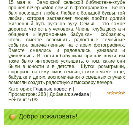
15 мая в Замочской сельской библиотеке-клубе
прошел вечер «Моя семья в фотографиях». Вечер
был посвящен любви. Любви с большой буквы, той
любви, которая заставляет людей пройти долгий
жизненный путь рука об руку. Семья – это самое
дорогое, что есть у человека. Члены клуба досуга и
общения «Неугомонные бабушки» собрались,
чтобы вместе вспомнить радостные семейные
события, запечатленные на старых фотографиях.
Вместе смеялись и радовались, узнавали и
удивлялись. В гости к бабушкам пришли внуки, им
тоже было интересно услышать, о том, какие они
были в юности и в детстве. Шутки, розыгрыши,
сюрпризы на тему: «моя семья», стихи о маме, отце,
бабушке и детях, воспоминания о смешных случаях
помогли создать радостную атмосферу вечера.
Категория
:
Главные новости
|
Просмотров
:
283
|
Добавил
:
svetlana
|
Рейтинг
:
5.0
/
3
Добро пожаловать!