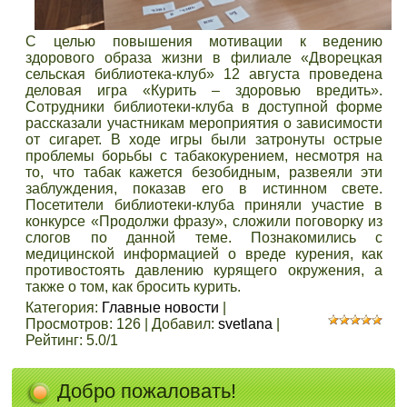
С целью повышения мотивации к ведению
здорового образа жизни в филиале «Дворецкая
сельская библиотека-клуб» 12 августа проведена
деловая игра «Курить – здоровью вредить».
Сотрудники библиотеки-клуба в доступной форме
рассказали участникам мероприятия о зависимости
от сигарет. В ходе игры были затронуты острые
проблемы борьбы с табакокурением, несмотря на
то, что табак кажется безобидным, развеяли эти
заблуждения, показав его в истинном свете.
Посетители библиотеки-клуба приняли участие в
конкурсе «Продолжи фразу», сложили поговорку из
слогов по данной теме. Познакомились с
медицинской информацией о вреде курения, как
противостоять давлению курящего окружения, а
также о том, как бросить курить.
Категория
:
Главные новости
|
Просмотров
:
126
|
Добавил
:
svetlana
|
Рейтинг
:
5.0
/
1
Добро пожаловать!