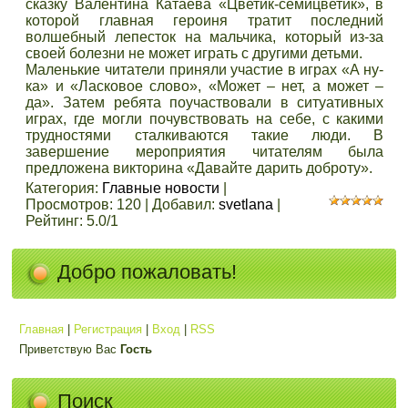
сказку Валентина Катаева «Цветик-семицветик», в
которой главная героиня тратит последний
волшебный лепесток на мальчика, который из-за
своей болезни не может играть с другими детьми.
Маленькие читатели приняли участие в играх «А ну-
ка» и «Ласковое слово», «Может – нет, а может –
да». Затем ребята поучаствовали в ситуативных
играх, где могли почувствовать на себе, с какими
трудностями сталкиваются такие люди. В
завершение мероприятия читателям была
предложена викторина «Давайте дарить доброту».
Категория
:
Главные новости
|
Просмотров
:
120
|
Добавил
:
svetlana
|
Рейтинг
:
5.0
/
1
Добро пожаловать!
Главная
|
Регистрация
|
Вход
|
RSS
Приветствую Вас
Гость
Поиск