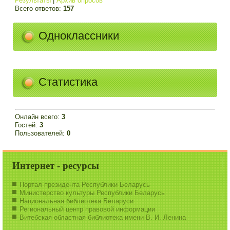
Результаты
|
Архив опросов
Всего ответов:
157
Одноклассники
Статистика
Онлайн всего:
3
Гостей:
3
Пользователей:
0
Интернет - ресурсы
Портал президента Республики Беларусь
Министерство культуры Республики Беларусь
Национальная библиотека Беларуси
Региональный центр правовой информации
Витебская областная библиотека имени В. И. Ленина