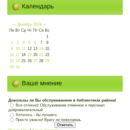
Календарь
«
Декабрь 2024
»
Пн
Вт
Ср
Чт
Пт
Сб
Вс
1
2
3
4
5
6
7
8
9
10
11
12
13
14
15
16
17
18
19
20
21
22
23
24
25
26
27
28
29
30
31
Ваше мнение
Довольны ли Вы обслуживанием в библиотеках района!
Все отлично! Обслуживание отменное и персонал
доброжелательный
Хотелось - бы лучшего.
Просто ужасно! Врагу не пожелаешь.