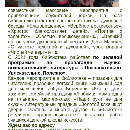
совместные массовые мероприятия с
привлечением служителей церкви. На базе
библиотеки работает воскресная школа: духовные
беседы «Благовещение», «Вербное воскресенье»,
«Христос благословляет детей», «Притча о
талантах», «Святые великомученики», «Великий
пост», уроки духовности «Пресвятая Дева Мария»,
«О чистоте телесной и духовной», урок морали
«Чистый четверг» и т.д.
С 2021 года библиотека работает
по целевой
программе по пропаганде научно-
познавательной литературы «
Познавательно.
Увлекательно. Полезно»
.
Каждое мероприятие в библиотеке – праздник для
читателей: праздник детской книги «книжный сад
для малышей», азбука Берегоши «Кто в доме
хозяин», семейный праздник «Любимая мама одна
на планете», мастер-класс «Наши руки не для
скуки», литературный праздник «Золотой ключик от
дверцы счастья» и многое другое. В библиотеке
регулярно организовываются выставки работ
учащихся детской школы искусств.
Ждём вас по адресу