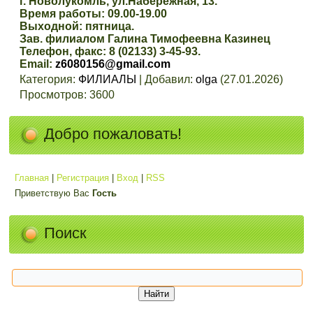
г. Новолукомль, ул.Набережная, 13.
Время работы: 09.00-19.00
Выходной: пятница.
Зав. филиалом Галина Тимофеевна Казинец
Телефон, факс: 8 (02133) 3-45-93.
Email:
z6080156@gmail.com
Категория
:
ФИЛИАЛЫ
|
Добавил
:
olga
(27.01.2026)
Просмотров
:
3600
Добро пожаловать!
Главная
|
Регистрация
|
Вход
|
RSS
Приветствую Вас
Гость
Поиск