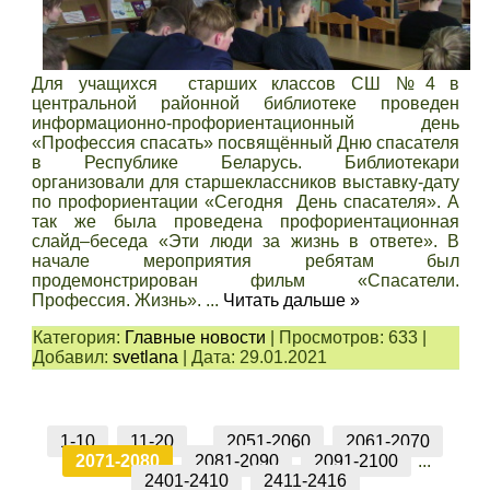
Для учащихся старших классов СШ №4 в
центральной районной библиотеке проведен
информационно-профориентационный день
«Профессия спасать» посвящённый Дню спасателя
в Республике Беларусь. Библиотекари
организовали для старшеклассников выставку-дату
по профориентации «Сегодня День спасателя». А
так же была проведена профориентационная
слайд–беседа «Эти люди за жизнь в ответе». В
начале мероприятия ребятам был
продемонстрирован фильм «Спасатели.
Профессия. Жизнь».
...
Читать дальше »
Категория:
Главные новости
|
Просмотров:
633
|
Добавил:
svetlana
|
Дата:
29.01.2021
1-10
11-20
...
2051-2060
2061-2070
2071-2080
2081-2090
2091-2100
...
2401-2410
2411-2416