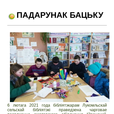
ПАДАРУНАК БАЦЬКУ
6 лютага 2021 года бібліятэкарам Лукомльскай
сельскай бібліятэкі праведзена чарговае