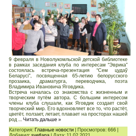
9 февраля в Новолукомльской детской библиотеке
в рамках заседания клуба по интересам “Эврика”
состоялась встреча-презентация “Сем цудаў
Беларусі”, посвященная 65-летию белорусского
прозаика, драматурга, переводчика, поэта
Владимира Ивановича Яговдика.
Встреча началась со знакомства с жизненным и
творческим путём автора. С большим интересом
члены клуба слушали, как Яговдик создает свой
творческий мир. Его вдохновляет все то, что растёт,
цветёт, ползает, летает, плавает на просторах нашей
род
...
Читать дальше »
Категория:
Главные новости
|
Просмотров:
666
|
Добавил:
svetlana
|
Дата:
11.02.2021