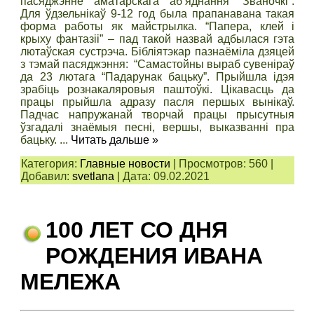
пасяджэнне аматарскага аб’яднання “Званочкі”.
Для ўдзельнікаў 9-12 год была прапанавана такая
форма работы як майстрылка. “Папера, клей і
крыху фантазіі” – пад такой назвай адбылася гэта
лютаўская сустрэча. Бібліятэкар пазнаёміла дзяцей
з тэмай пасяджэння: “Самастойны выраб сувеніраў
да 23 лютага “Падарунак бацьку”. Прыйшла ідэя
зрабіць рознакаляровыя паштоўкі. Цікавасць да
працы прыйшла адразу пасля першых вынікаў.
Падчас напружанай творчай працы прысутныя
ўзгадалі знаёмыя песні, вершы, выказванні пра
бацьку.
...
Читать дальше »
Категория:
Главные новости
|
Просмотров:
560
|
Добавил:
svetlana
|
Дата:
09.02.2021
100 ЛЕТ СО ДНЯ
РОЖДЕНИЯ ИВАНА
МЕЛЕЖА