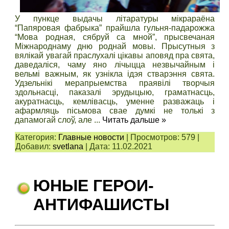
У пункце выдачы літаратуры мікрараёна
“Папяровая фабрыка” прайшла гульня-падарожжа
“Мова родная, сябруй са мной”, прысвечаная
Міжнароднаму дню роднай мовы. Прысутныя з
вялікай увагай праслухалі цікавы аповяд пра свята,
даведаліся, чаму яно лічыцца незвычайным і
вельмі важным, як узнікла ідэя стварэння свята.
Удзельнікі мерапрыемства праявілі творчыя
здольнасці, паказалі эрудыцыю, граматнасць,
акуратнасць, кемлівасць, уменне разважаць і
афармляць пісьмова свае думкі не толькі з
дапамогай слоў, але
...
Читать дальше »
Категория:
Главные новости
|
Просмотров:
579
|
Добавил:
svetlana
|
Дата:
11.02.2021
ЮНЫЕ ГЕРОИ-
АНТИФАШИСТЫ