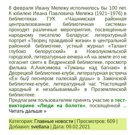
8 февраля Ивану Мележу исполнилось бы 100 лет.
К юбилею Ивана Павловича Мележа (1921–1976) в
библиотеках ГУК «Чашникская районная
централизованная библиотечная система»
проходят различные мероприятия, посвящённые
народному писателю Беларуси: литературный
портрет «Творец правдивой жизни» в центральной
районной библиотеке, устный журнал «Талант
глубоко белорусский» в Новолукомльской
городской, литературные вечера «А на земле его не
погаснет свет» в Ведренской библиотеке, просмотр
фильма А.Анисимова «Туманы над багнаю» в
Дворецкой библиотеке-клубе, литературная встреча
«Ён быў песняром палескай душы» в Замочской
библиотеке-клубе, литературный час “Настоящий
народный и незабываемый» в Проземлянской
библиотеке.
Предлагаем пользователям принять участие в
тест-
викторине «Люди на болоте»
,
посвящённой
...
Читать дальше »
Категория:
Главные новости
|
Просмотров:
609
|
Добавил:
svetlana
|
Дата:
09.02.2021