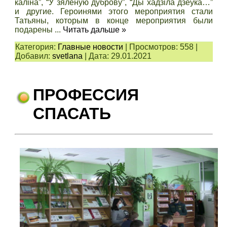
каліна”, “У зяленую дуброву”, “Ды хадзіла дзеўка…”
и другие. Героинями этого мероприятия стали
Татьяны, которым в конце мероприятия были
подарены
...
Читать дальше »
Категория:
Главные новости
|
Просмотров:
558
|
Добавил:
svetlana
|
Дата:
29.01.2021
ПРОФЕССИЯ
СПАСАТЬ