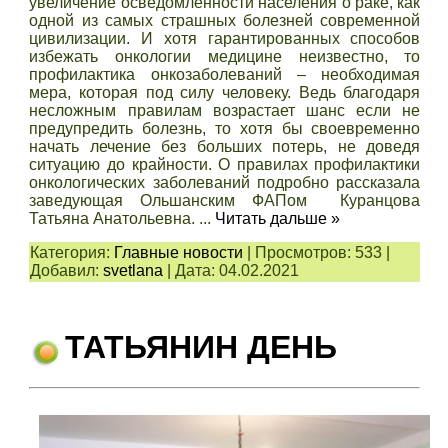
увеличение осведомлённости населения о раке, как
одной из самых страшных болезней современной
цивилизации. И хотя гарантированных способов
избежать онкологии медицине неизвестно, то
профилактика онкозаболеваний – необходимая
мера, которая под силу человеку. Ведь благодаря
несложным правилам возрастает шанс если не
предупредить болезнь, то хотя бы своевременно
начать лечение без больших потерь, не доведя
ситуацию до крайности. О правилах профилактики
онкологических заболеваний подробно рассказала
заведующая Ольшанским ФАПом Куранцова
Татьяна Анатольевна.
...
Читать дальше »
Категория:
Главные новости
|
Просмотров:
533
|
Добавил:
svetlana
|
Дата:
04.02.2021
ТАТЬЯНИН ДЕНЬ