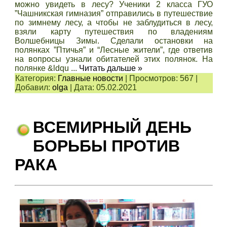
можно увидеть в лесу? Ученики 2 класса ГУО
”Чашникская гимназия” отправились в путешествие
по зимнему лесу, а чтобы не заблудиться в лесу,
взяли карту путешествия по владениям
Волшебницы Зимы. Сделали остановки на
полянках ”Птичья” и “Лесные жители”, где ответив
на вопросы узнали обитателей этих полянок. На
полянке &ldqu
...
Читать дальше »
Категория:
Главные новости
|
Просмотров:
567
|
Добавил:
olga
|
Дата:
05.02.2021
ВСЕМИРНЫЙ ДЕНЬ
БОРЬБЫ ПРОТИВ
РАКА