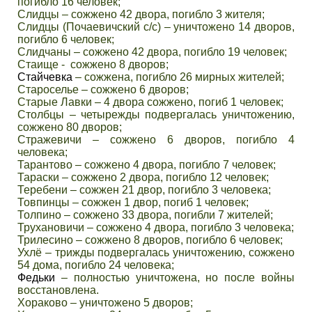
погибло 16 человек;
Слидцы – сожжено 42 двора, погибло 3 жителя;
Слидцы (Почаевичский с/с) – уничтожено 14 дворов,
погибло 6 человек;
Слидчаны – сожжено 42 двора, погибло 19 человек;
Стаище - сожжено 8 дворов;
Стайчевка
– сожжена, погибло 26 мирных жителей;
Староселье – сожжено 6 дворов;
Старые Лавки – 4 двора сожжено, погиб 1 человек;
Столбцы – четырежды подвергалась уничтожению,
сожжено 80 дворов;
Стражевичи – сожжено 6 дворов, погибло 4
человека;
Тарантово – сожжено 4 двора, погибло 7 человек;
Тараски – сожжено 2 двора, погибло 12 человек;
Теребени – сожжен 21 двор, погибло 3 человека;
Товпинцы – сожжен 1 двор, погиб 1 человек;
Толпино – сожжено 33 двора, погибли 7 жителей;
Трухановичи – сожжено 4 двора, погибло 3 человека;
Трилесино – сожжено 8 дворов, погибло 6 человек;
Ухлё – трижды подвергалась уничтожению, сожжено
54 дома, погибло 24 человека;
Федьки
– полностью уничтожена, но после войны
восстановлена.
Хораково – уничтожено 5 дворов;