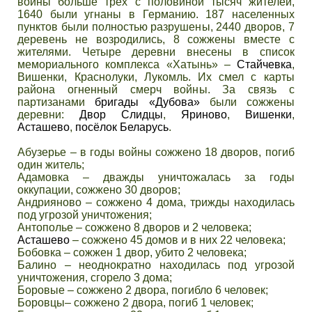
войны больше трех с половиной тысяч жителей,
1640 были угнаны в Германию. 187 населенных
пунктов были полностью разрушены, 2440 дворов, 7
деревень не возродились, 8 сожжены вместе с
жителями. Четыре деревни внесены в список
мемориального комплекса «Хатынь» –
Стайчевка
,
Вишенки, Краснолуки, Лукомль. Их смел с карты
района огненный смерч войны. За связь с
партизанами
бригады «Дубова»
были сожжены
деревни:
Двор Слидцы
,
Яриново
,
Вишенки
,
Асташево
,
посёлок Беларусь
.
Абузерье – в годы войны сожжено 18 дворов, погиб
один житель;
Адамовка – дважды уничтожалась за годы
оккупации, сожжено 30 дворов;
Андрияново – сожжено 4 дома, трижды находилась
под угрозой уничтожения;
Антополье – сожжено 8 дворов и 2 человека;
Асташево
– сожжено 45 домов и в них 22 человека;
Бобовка – сожжен 1 двор, убито 2 человека;
Балино – неоднократно находилась под угрозой
уничтожения, сгорело 3 дома;
Боровые – сожжено 2 двора, погибло 6 человек;
Боровцы– сожжено 2 двора, погиб 1 человек;