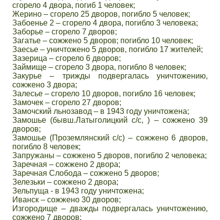
сгорело 4 двора, погиб 1 человек;
Жерино – сгорело 25 дворов, погибло 5 человек;
Забоенье 2 – сгорело 4 двора, погибло 3 человека;
Заборье – сгорело 7 дворов;
Загатье – сожжено 5 дворов; погибло 10 человек;
Заесье – уничтожено 5 дворов, погибло 17 жителей;
Зазерица – сгорело 6 дворов;
Займище – сгорело 3 двора, погибло 8 человек;
Закурье – трижды подвергалась уничтожению,
сожжено 3 двора;
Залесье – сгорело 10 дворов, погибло 16 человек;
Замочек – сгорело 27 дворов;
Замочский льнозавод – в 1943 году уничтожена;
Замошье (бывш.Латыголицкий с/с, ) – сожжено 39
дворов;
Замошье (Проземлянский с/с) – сожжено 6 дворов,
погибло 8 человек;
Запружаны – сожжено 5 дворов, погибло 2 человека;
Заречная – сожжено 2 двора;
Заречная Слобода – сожжено 5 дворов;
Зелезьки – сожжено 2 двора;
Зельпуща - в 1943 году уничтожена;
Иванск – сожжено 30 дворов;
Изгородище – дважды подвергалась уничтожению,
сожжено 7 дворов;