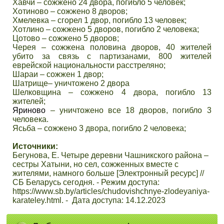
Хавчи – сожжено 24 двора, погибло 5 человек;
Хотиново – сожжено 8 дворов;
Хмелевка – сгорел 1 двор, погибло 13 человек;
Хотлино – сожжено 5 дворов, погибло 2 человека;
Цотово – сожжено 5 дворов;
Черея – сожжена половина дворов, 40 жителей
убито за связь с партизанами, 800 жителей
еврейской национальности расстреляно;
Шараи – сожжен 1 двор;
Шатрище– уничтожено 2 двора
Шелковщина – сожжено 4 двора, погибло 13
жителей;
Яриново
– уничтожено все 18 дворов, погибло 3
человека.
Ясьба – сожжено 3 двора, погибло 2 человека;
Источники:
Бегунова, Е. Четыре деревни Чашникского района –
сестры Хатыни, но сел, сожженных вместе с
жителями, намного больше [Электронный ресурс] //
СБ Беларусь сегодня. - Режим доступа:
https://www.sb.by/articles/chudovishchnye-zlodeyaniya-
karateley.html. - Дата доступа:
14.12.2023