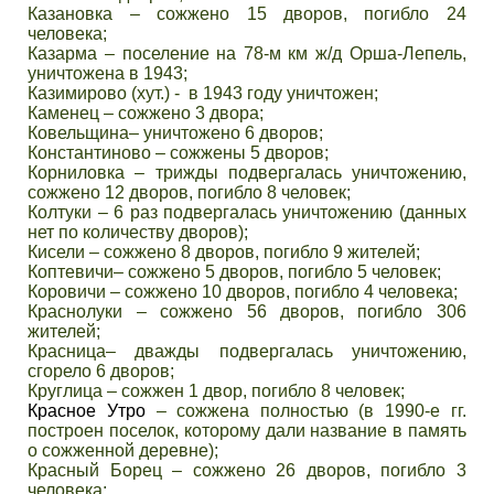
Казановка – сожжено 15 дворов, погибло 24
человека;
Казарма – поселение на 78-м км ж/д Орша-Лепель,
уничтожена в 1943;
Казимирово (хут.) - в 1943 году уничтожен;
Каменец – сожжено 3 двора;
Ковельщина– уничтожено 6 дворов;
Константиново – сожжены 5 дворов;
Корниловка – трижды подвергалась уничтожению,
сожжено 12 дворов, погибло 8 человек;
Колтуки – 6 раз подвергалась уничтожению (данных
нет по количеству дворов);
Кисели – сожжено 8 дворов, погибло 9 жителей;
Коптевичи– сожжено 5 дворов, погибло 5 человек;
Коровичи – сожжено 10 дворов, погибло 4 человека;
Краснолуки – сожжено 56 дворов, погибло 306
жителей;
Красница– дважды подвергалась уничтожению,
сгорело 6 дворов;
Круглица – сожжен 1 двор, погибло 8 человек;
Красное Утро
– сожжена полностью (в 1990-е гг.
построен поселок, которому дали название в память
о сожженной деревне);
Красный Борец – сожжено 26 дворов, погибло 3
человека;