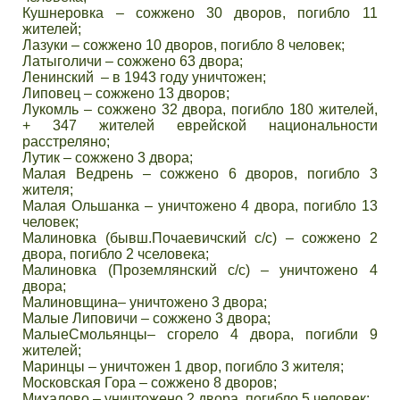
Кушнеровка – сожжено 30 дворов, погибло 11
жителей;
Лазуки – сожжено 10 дворов, погибло 8 человек;
Латыголичи – сожжено 63 двора;
Ленинский – в 1943 году уничтожен;
Липовец – сожжено 13 дворов;
Лукомль – сожжено 32 двора, погибло 180 жителей,
+ 347 жителей еврейской национальности
расстреляно;
Лутик – сожжено 3 двора;
Малая Ведрень – сожжено 6 дворов, погибло 3
жителя;
Малая Ольшанка – уничтожено 4 двора, погибло 13
человек;
Малиновка (бывш.Почаевичский с/с) – сожжено 2
двора, погибло 2 чселовека;
Малиновка (Проземлянский с/с) – уничтожено 4
двора;
Малиновщина– уничтожено 3 двора;
Малые Липовичи – сожжено 3 двора;
МалыеСмольянцы– сгорело 4 двора, погибли 9
жителей;
Маринцы – уничтожен 1 двор, погибло 3 жителя;
Московская Гора – сожжено 8 дворов;
Михалово – уничтожено 2 двора, погибло 5 человек;